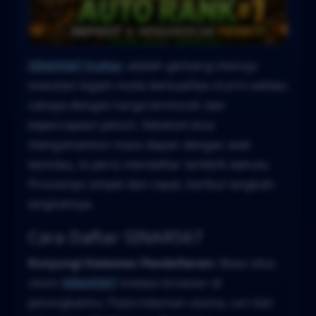
SINAR567 Daftar
adalah gerbang menuju
investasi logam mulia berkualitas murni sekilau
cahaya dengan harga termurah dan
kepercayaan penuh. Sebelum bisa
mengamankan masa depan dengan aset
berkilau, lo perlu mendaftar terlebih dahulu.
Prosesnya simpel dan cepat, berikut langkah-
langkahnya.
Cara Daftar SINAR567
Kunjungi Halaman Pendaftaran:
Buka situs
resmi
SINAR567
melalui browser di
perangkatmu. Pada halaman utama, cari dan