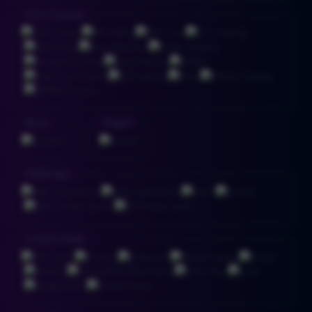
Live Casino
Race
Togel
Olahraga
Crash Game