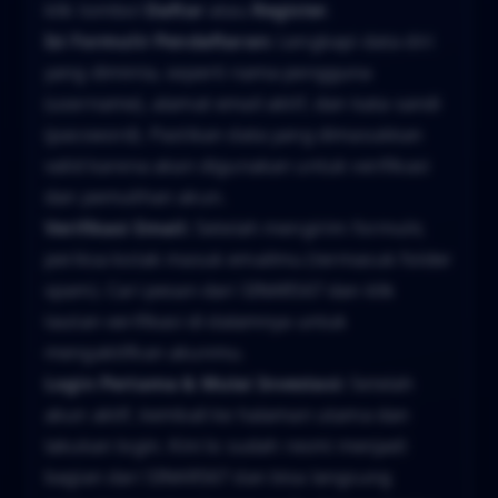
klik tombol
Daftar
atau
Register
.
Isi Formulir Pendaftaran:
Lengkapi data diri
yang diminta, seperti nama pengguna
(username), alamat email aktif, dan kata sandi
(password). Pastikan data yang dimasukkan
valid karena akan digunakan untuk verifikasi
dan pemulihan akun.
Verifikasi Email:
Setelah mengirim formulir,
periksa kotak masuk emailmu (termasuk folder
spam). Cari pesan dari SINAR567 dan klik
tautan verifikasi di dalamnya untuk
mengaktifkan akunmu.
Login Pertama & Mulai Investasi:
Setelah
akun aktif, kembali ke halaman utama dan
lakukan login. Kini lo sudah resmi menjadi
bagian dari SINAR567 dan bisa langsung